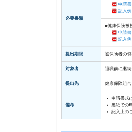
申請書
記入例
必要書類
■健康保険被
申請書
記入例
提出期限
被保険者の資
対象者
退職前に継続
提出先
健康保険組合
申請書式
備考
裏紙での
記入上の