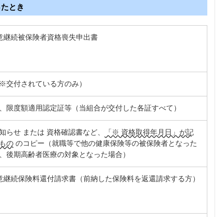
ったとき
意継続被保険者資格喪失申出書
※交付されている方のみ）
、限度額適用認定証等（当組合が交付した各証すべて）
知らせ または 資格確認書など、
「※ 資格取得年月日」が記
もの
のコピー（就職等で他の健康保険等の被保険者となった
、後期高齢者医療の対象となった場合）
意継続保険料還付請求書（前納した保険料を返還請求する方）