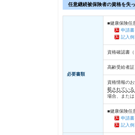
任意継続被保険者の資格を失
■健康保険任
申請書
記入例
資格確認書（
高齢受給者証
必要書類
資格情報のお
載されている
場合、または
■健康保険任
申請書
記入例