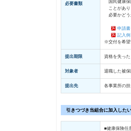
国民健康保
必要書類
ことがあり
必要かどう
申請書
記入例
※交付を希望
提出期限
資格を失った
対象者
退職した被保
提出先
各事業所の担
引きつづき当組合に加入した
■健康保険任